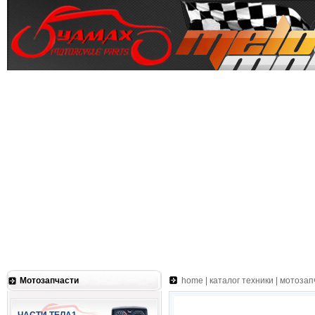
Мотозапчасти
home
|
каталог техники
|
мотозап