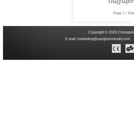
ощущен
Page
1
/ Tot
Copyright © 2020 Chongqing
E-mail:
marketing@yangtzeindustry.com
Ad