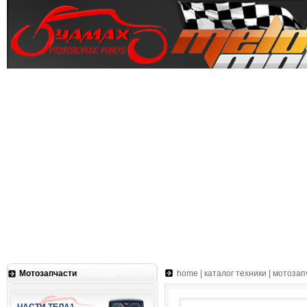
Мотозапчасти
home
|
каталог техники
|
мотозап